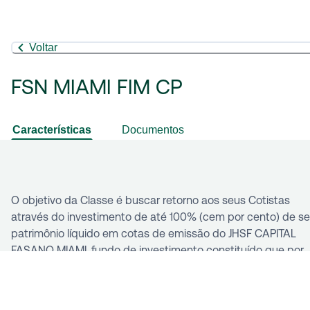
Voltar
FSN MIAMI FIM CP
Características
Documentos
O objetivo da Classe é buscar retorno aos seus Cotistas
através do investimento de até 100% (cem por cento) de s
patrimônio líquido em cotas de emissão do JHSF CAPITAL
FASANO MIAMI, fundo de investimento constituído que por
sua vez tem por objetivo o investimento, direta ou
indiretamente, em ativos imobiliários no exterior que tenham
participação da JHSF Global Investments Limited (ou de